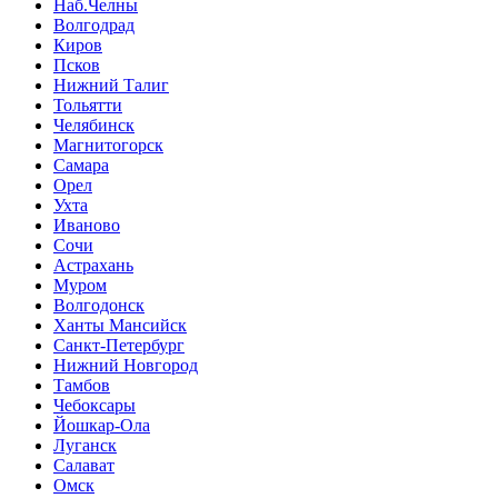
Наб.Челны
Волгодрад
Киров
Псков
Нижний Талиг
Тольятти
Челябинск
Магнитогорск
Самара
Орел
Ухта
Иваново
Сочи
Астрахань
Муром
Волгодонск
Ханты Мансийск
Санкт-Петербург
Нижний Новгород
Тамбов
Чебоксары
Йошкар-Ола
Луганск
Салават
Омск