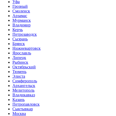
Уфа
Грозный
Смоленск
Арзамас
Мурманск
Владимир
Керчь
Петрозаводск
Сызрань
Брянск
Нижневартовск
Ярославль
Липецк
Рыбинск
Октябрьский
Тюмень
Элиста
Симферополь
Архангельск
Мелитополь
Владикавказ
Казань
Петропавловск
Сыктывкар
Москва